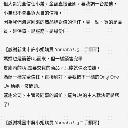
但大哥完全信任小弟，金額直接全刷，要我調一台給他，
小弟也不會辜負大哥的信賴，
因為我們海運回來的商品絕對值的信任，貴一點、買的是品
質、是保障、是服務、是緣份!
【感謝新北市許小姐購買 Yamaha U5
二手鋼琴
】
媽媽也是衝著U5而來，但一樣銷售完畢..
倉庫內的U5是要交貨的商品，只能試彈及拍照，
媽媽一樣完全信任，直接刷訂，要我把下一櫃的Only One
U5 給她，沒問題..
感謝公司、主管及同事的幫忙，這台U5的主人就決定是您
了!
【感謝桃園市吳小姐購買 Yamaha U3二手鋼琴】