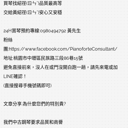
買琴找紹荏(ㄖㄣˇ)品質最高等
交給黃紹荏(ㄖㄣˇ)安心又安穩
24H賞琴預約專線:0980494792 黃先生
粉絲
團:https://www.facebook.com/PianoforteConsultant/
地址:桃園市中壢區民族路三段86巷15號
避免直接前來，沒人在或門沒開白跑一趟，請先來電或加
LINE確認！
(直接搜尋手機號碼即可)
文章分享:為什麼您們的特別貴?
我們中古鋼琴要求品質和商譽