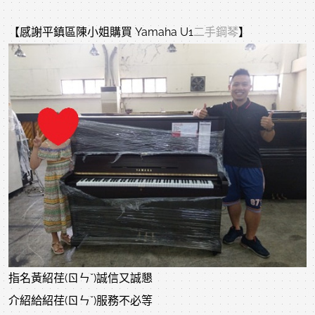
【感謝平鎮區陳小姐購買 Yamaha U1
二手鋼琴
】
指名黃紹荏(ㄖㄣˇ)誠信又誠懇
介紹給紹荏(ㄖㄣˇ)服務不必等