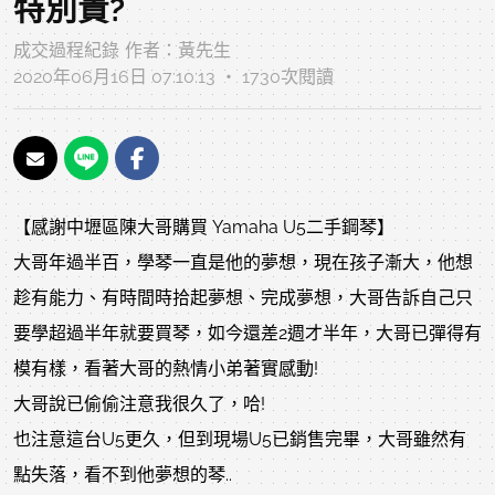
特別貴?
成交過程紀錄
作者：
黃先生
2020年06月16日 07:10:13 ‧ 1730次閱讀
【感謝中壢區陳大哥購買 Yamaha U5二手鋼琴】
大哥年過半百，學琴一直是他的夢想，現在孩子漸大，他想
趁有能力、有時間時拾起夢想、完成夢想，大哥告訴自己只
要學超過半年就要買琴，如今還差2週才半年，大哥已彈得有
模有樣，看著大哥的熱情小弟著實感動!
大哥說已偷偷注意我很久了，哈!
也注意這台U5更久，但到現場U5已銷售完畢，大哥雖然有
點失落，看不到他夢想的琴..