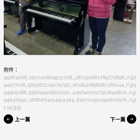
附件：
95263068_250020809532708_387190661784272896_n.jpg
94977128_565562274074756_2618521898287366144_n.jpg
94905288_591694908221550_4356407017917644800_n.jp
94637940_2686664214914364_625701920991870976_n.jp
1 (4).jpg
上一篇
下一篇