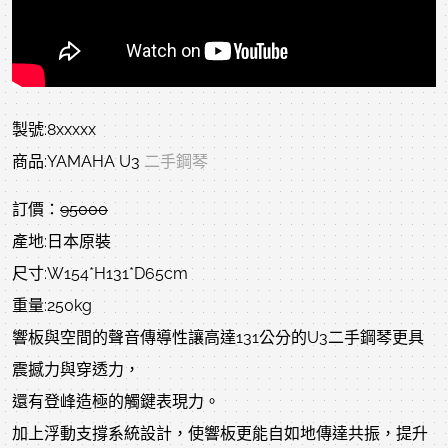
製號:8xxxxx
商品:YAMAHA U3
二手鋼琴
訂價：
95000
產地:日本原裝
尺寸:W154*H131*D65cm
重量:250kg
響板與空間的聲音傳導性讓高達131公分的U3二手鋼琴更具
震撼力與穿透力，
還有登峰造極的觸鍵表現力。
加上浮動支撐系統設計，使響板更能自如地傳達共振，提升