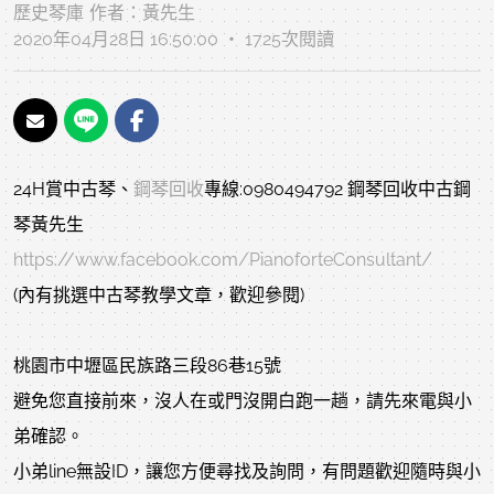
歷史琴庫
作者：
黃先生
2020年04月28日 16:50:00 ‧ 1725次閱讀
24H賞中古琴、
鋼琴回收
專線:0980494792 鋼琴回收中古鋼
琴黃先生
https://www.facebook.com/PianoforteConsultant/
(內有挑選中古琴教學文章，歡迎參閱)
桃園市中壢區民族路三段86巷15號
避免您直接前來，沒人在或門沒開白跑一趟，請先來電與小
弟確認。
小弟line無設ID，讓您方便尋找及詢問，有問題歡迎隨時與小