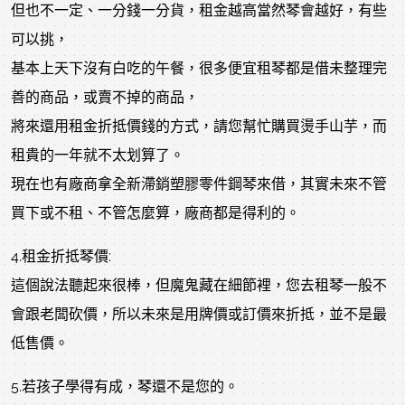
但也不一定、一分錢一分貨，租金越高當然琴會越好，有些
可以挑，
基本上天下沒有白吃的午餐，很多便宜租琴都是借未整理完
善的商品，或賣不掉的商品，
將來還用租金折抵價錢的方式，請您幫忙購買燙手山芋，而
租貴的一年就不太划算了。
現在也有廠商拿全新滯銷塑膠零件鋼琴來借，其實未來不管
買下或不租、
不管怎麼算，廠商都是得利的。
4.租金折抵琴價:
這個說法聽起來很棒，但魔鬼藏在細節裡，您去租琴一般不
會跟老闆砍價，所以未來是用牌價或訂價來折抵，並不是最
低售價。
5.若孩子學得有成，琴還不是您的。