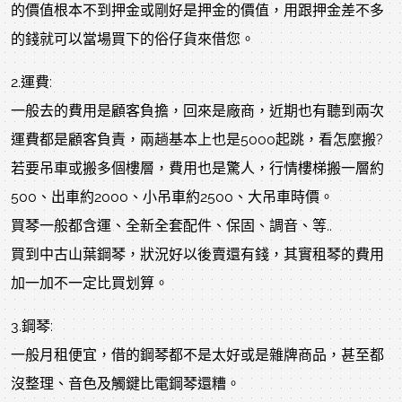
的價值根本不到押金或剛好是押金的價值，用跟押金差不多
的錢就可以當場買下的俗仔貨來借您。
2.運費:
一般去的費用是顧客負擔，回來是廠商，近期也有聽到兩次
運費都是顧客負責，兩趟基本上也是5000起跳，看怎麼搬?
若要吊車或搬多個樓層，費用也是驚人，行情樓梯搬一層約
500、出車約2000、小吊車約2500、大吊車時價。
買琴一般都含運、全新全套配件、保固、調音、等..
買到中古山葉鋼琴，狀況好以後賣還有錢，其實租琴的費用
加一加不一定比買划算。
3.鋼琴:
一般月租便宜，借的鋼琴都不是太好或是雜牌商品，甚至都
沒整理、音色及觸鍵比電鋼琴還糟。