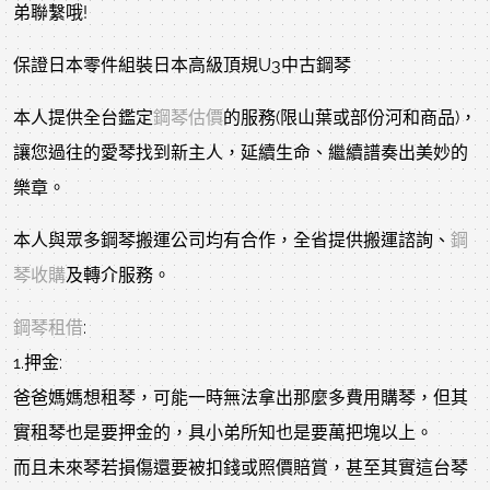
弟聯繫哦!
保證日本零件組裝日本高級頂規U3中古鋼琴
本人提供全台鑑定
鋼琴估價
的服務(限山葉或部份河和商品)，
讓您過往的愛琴找到新主人，延續生命、繼續譜奏出美妙的
樂章。
本人與眾多鋼琴搬運公司均有合作，全省提供搬運諮詢、
鋼
琴收購
及轉介服務。
鋼琴租借
:
1.押金:
爸爸媽媽想租琴，可能一時無法拿出那麼多費用購琴，但其
實租琴也是要押金的，具小弟所知也是要萬把塊以上。
而且未來琴若損傷還要被扣錢或照價賠賞，甚至其實這台琴