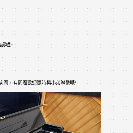
認喔~
及詢問，有問題歡迎隨時與小弟聯繫哦!