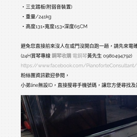
‧三支踏板(附弱音裝置)
‧重量/241kg
‧高度131×寬度153×深度65CM
避免您直接前來沒人在或門沒開白跑一趟，請先來電確
(24H賞琴專線
鋼琴收購
電鋼琴
黃先生 0980494792)
https://www.facebook.com/PianoforteConsultant/
粉絲團資訊歡迎參閱，
小弟line無設ID，直接搜尋手機號碼，讓您方便尋找