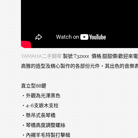
YAMAHA二手鋼琴
製號:T32xxx 價格:甜甜價(歡迎來
高雅的造型及精心製作的各部份元件，其出色的音樂
直立型88鍵
‧外觀為光澤黑色
‧4-6支嵌木支柱
‧懸吊式長琴橋
‧琴橋高度調整螺絲
‧內襯羊毛特製打擊槌