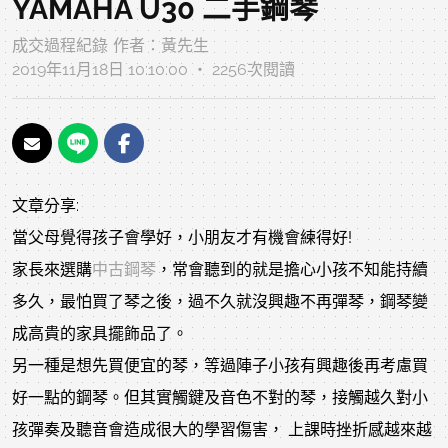
YAMAHA U30 二手鋼琴
成交過程紀錄
作者：
黃先生
2019年11月18日 10:10:00 ‧ 2256次閱讀
文章分享:
當父母覺得孩子會學好，小朋友才有機會練得好!
家長來選購
中古鋼琴
，常會聽到的就是擔心小孩不知能持續
多久，最怕買了琴之後，過不久就沒興趣不再彈琴，鋼琴變
成高貴的家具擺飾品了。
另一種是想先買便宜的琴，等過陣子小孩有興趣後再考慮買
好一點的鋼琴。但其實觸鍵及音色不對的琴，接觸越久對小
孩彈奏及聽音會造成很大的學習傷害， 上課時挫折感越來越