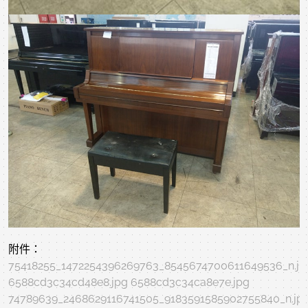
附件：
75418255_1472254396269763_8545674700611649536_n.jp
6588cd3c34cd48e8.jpg
6588cd3c34ca8e7e.jpg
74789639_2468629116741505_9183591585902755840_n.jp