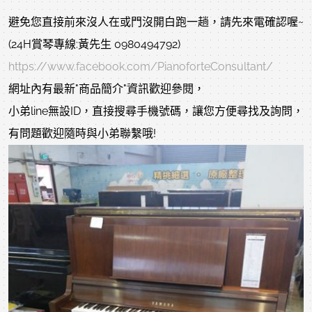
避免您直接前來沒人在或門沒開白跑一趟，請先來電確認喔~
(24H賞琴專線:黃先生 0980494792)
https://www.facebook.com/PianoforteConsultant/
網址內有最新"商品簡介"資訊歡迎參閱，
小弟line無設ID，直接搜尋手機號碼，讓您方便尋找及詢問，
有問題歡迎隨時與小弟聯繫哦!