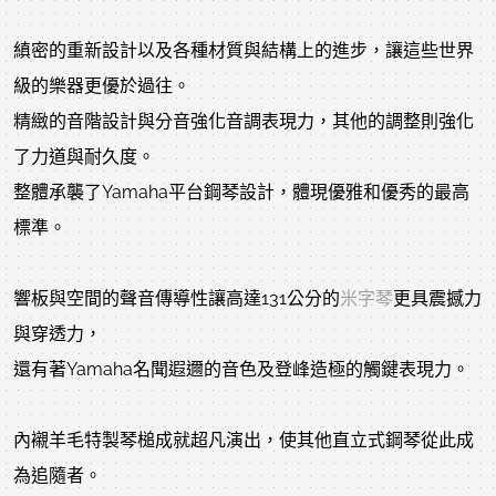
縝密的重新設計以及各種材質與結構上的進步，讓這些世界
級的樂器更優於過往。
精緻的音階設計與分音強化音調表現力，其他的調整則強化
了力道與耐久度。
整體承襲了Yamaha平台鋼琴設計，體現優雅和優秀的最高
標準。
響板與空間的聲音傳導性讓高達131公分的
米字琴
更具震撼力
與穿透力，
還有著Yamaha名聞遐邇的音色及登峰造極的觸鍵表現力。
內襯羊毛特製琴槌成就超凡演出，使其他直立式鋼琴從此成
為追隨者。