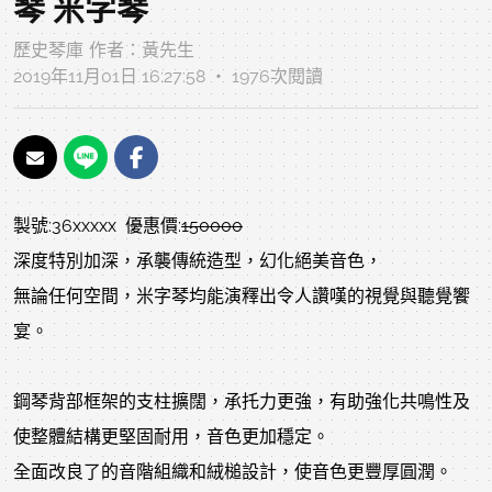
琴 米字琴
歷史琴庫
作者：
黃先生
2019年11月01日 16:27:58 ‧ 1976次閱讀
製號:36xxxxx 優惠價:
150000
深度特別加深，承襲傳統造型，幻化絕美音色，
無論任何空間，米字琴均能演釋出令人讚嘆的視覺與聽覺饗
宴。
鋼琴背部框架的支柱擴闊，承托力更強，有助強化共鳴性及
使整體結構更堅固耐用，音色更加穩定。
全面改良了的音階組織和絨槌設計，使音色更豐厚圓潤。