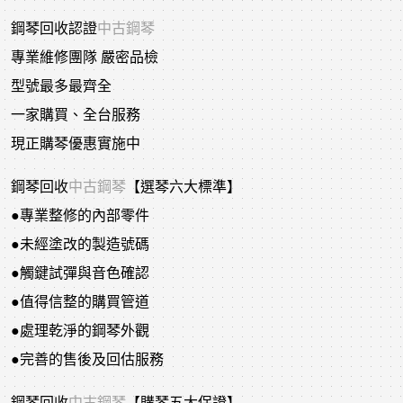
鋼琴回收認證
中古鋼琴
專業維修團隊 嚴密品檢
型號最多最齊全
一家購買、全台服務
現正購琴優惠實施中
鋼琴回收
中古鋼琴
【選琴六大標準】
●專業整修的內部零件
●未經塗改的製造號碼
●觸鍵試彈與音色確認
●值得信整的購買管道
●處理乾淨的鋼琴外觀
●完善的售後及回估服務
鋼琴回收
中古鋼琴
【購琴五大保證】