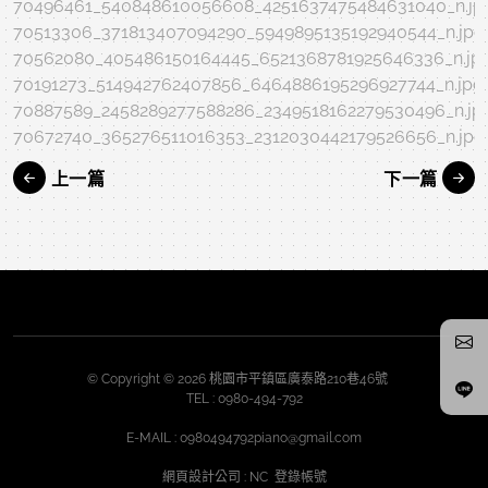
70496461_540848610056608_4251637475484631040_n.jp
70513306_371813407094290_5949895135192940544_n.jpg
70562080_405486150164445_6521368781925646336_n.jp
70191273_514942762407856_6464886195296927744_n.jpg
70887589_2458289277588286_2349518162279530496_n.jp
70672740_365276511016353_2312030442179526656_n.jpg
上一篇
下一篇
© Copyright © 2026 桃園市平鎮區廣泰路210巷46號
TEL :
0980-494-792
E-MAIL :
0980494792piano@gmail.com
網頁設計公司
: NC
登錄帳號