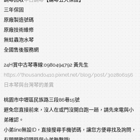
三年保固
原廠製造號碼
原廠技術維修
無蛀蟲泡水琴
全國售後服務網
24H賞中古琴專線:0980494792 黃先生
https://thousand0410.pixnet.net/blog/post/302806156
日本琴與台灣琴的差異
桃園市中壢區民族路三段86巷15號
避免您直接前來，沒人在或門沒開白跑一趟，請先來電與小
弟確認。
小弟line無設ID，直接搜尋手機號碼，讓您方便尋找及詢問，
有問題歡迎隨時與小弟聯繫哦!