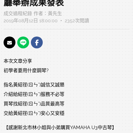
廳舉辦成果發表
成交過程紀錄
作者：
黃先生
2019年08月12日 18:00:00 ‧ 2352次閱讀
本次文章分享
初學者要用什麼鋼琴?
指名黃紹荏(ㄖㄣˇ)誠信又誠懇
介紹給紹荏(ㄖㄣˇ)服務不必等
買琴找紹荏(ㄖㄣˇ)品質最高等
交給黃紹荏(ㄖㄣˇ)安心又安穩
【感謝新北市林小姐與小弟購買YAMAHA U3中古琴】