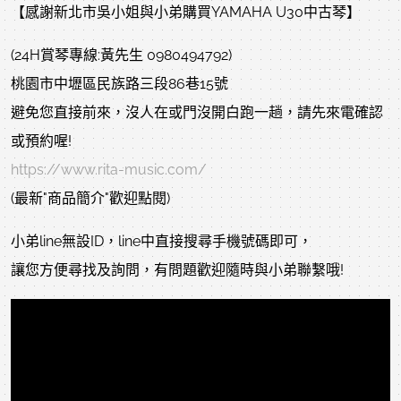
【感謝新北市吳小姐與小弟購買YAMAHA U30中古琴】
(24H賞琴專線:黃先生 0980494792)
桃園市中壢區民族路三段86巷15號
避免您直接前來，沒人在或門沒開白跑一趟，請先來電確認
或預約喔!
https://www.rita-music.com/
(最新"商品簡介"歡迎點閱)
小弟line無設ID，line中直接搜尋手機號碼即可，
讓您方便尋找及詢問，有問題歡迎隨時與小弟聯繫哦!