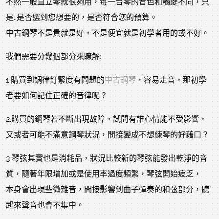
不然一般直立琴就很夠用，每一台琴的音色和觸鍵不同，只
是..是否選到您想要的，是否符合您的預算。
中古鋼琴不是貴就是好，不是便宜就是初學者用的或不好。
我們需要分幾個部分來瞭解:
1.購買到調律釘緊度有問題的
中古鋼琴
，容易走音，那初學
者要如何記住正確的音律呢？
2.購買的鋼琴若不斷出現故障，試問有誰心情能不受影響，
又或者可能不滿意鋼琴狀況，間接變成不想練琴的好藉口？
3.琴弦其實也是消耗品，狀況比較新的琴弦能發出乾淨的音
質，隨著年限增加或是使用率過度頻繁，琴弦開始疲乏，
本身會出現些微雜音，間接影響到曲子彈奏的和弦部分，聽
起來聲音也會不集中。