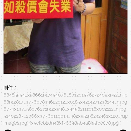
附件：
68485554_398661917454076_8012015762724093952_n.jpg
68912817_377607839622012_3018534214271238144_n.jpg
67743137_580762719123998_3445821110183002112_n.jpg
51402287_2066337760110014_4823951982324613120_n.jpg
images.jpg
435cfc02d9483f7664d5b4a835fbec78.jpg