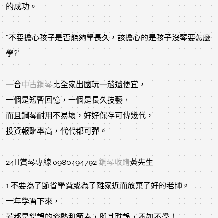
的成功。
"不要擔心孩子是否能夠學長久，該擔心的是孩子沒琴要怎麼
學?"
一台
中古鋼琴
比全家出國玩一趟還便宜，
一個是短暫回憶，一個是長久技藝，
而且鋼琴耐用不易壞，好好保存可傳幾代，
投資報酬率高，代代都可彈。
24H賞琴專線:0980494792
鋼琴收購
黃先生
1.不要為了節省學費或為了離家近而放棄了好的老師。
一年學習下來，
若都是錯誤的姿勢和節奏，與其耽誤，不如不學！