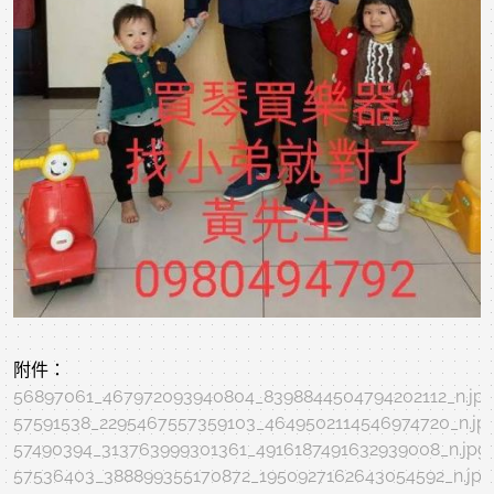
附件：
56897061_467972093940804_8398844504794202112_n.jp
57591538_2295467557359103_4649502114546974720_n.jp
57490394_313763999301361_4916187491632939008_n.jpg
57536403_388899355170872_1950927162643054592_n.jpg