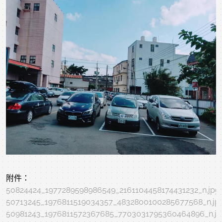
附件：
50824424_1977289598986549_2161104458174431232_n.jpg
50713245_1976811519034357_4832800100285677568_n.jp
50981243_1976811572367685_7703031795360464896_n.j