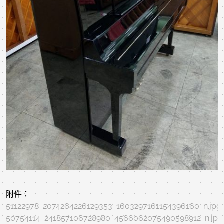
附件：
51122978_2074264226129353_1603297161154396160_n.jpg
50754114_241857106728980_4566062075490598912_n.jpg