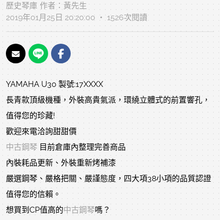
歷史琴庫
作者：
黃先生
2019年01月25日 20:20:00 ‧ 1526次閱讀
YAMAHA U30 製號:17XXXX
長青款頂級機種，外裝高貴氣派，環繞立體式的前置響孔，
值得您的珍藏!
歡迎來電洽詢甜甜價
中古鋼琴
目前倉庫內整理完善商品
內裝耗品更新、外裝重新烤補漆
嚴選鋼琴、嚴格把關、嚴謹態度，四大項38小項的品質認證
值得您的信賴。
想買到CP值高的
中古鋼琴
嗎？