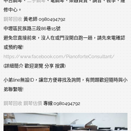
中古鋼琴、
二手鋼琴
、電鋼琴、樂器買賣、調音、教學、維
修中心。
鋼琴回收
黃老師 0980494792
中壢區民族路三段86巷15號
避免您直接前來，沒人在或門沒開白跑一趟，請先來電確認
或預約喔!
https://www.facebook.com/PianoforteConsultant/
(詳細簡介 歡迎瀏覽 分享 按讚)
小弟line無設ID，讓您方便尋找及詢問，有問題歡迎隨時與小
弟聯繫哦
!
鋼琴回收
鋼琴估價
專線:0980494792