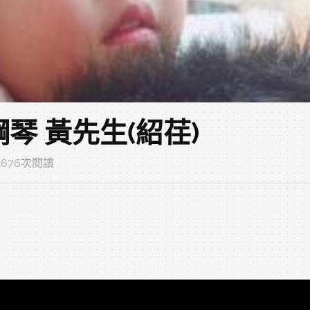
中古鋼琴 黃先生(紹荏)
‧ 1676次閱讀