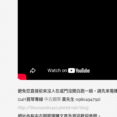
避免您直接前來沒人在或門沒開白跑一趟，請先來電確
(24H賞琴專線
中古鋼琴
黃先生 0980494792)
http://thousand0410.pixnet.net/blog
網址內有中古鋼琴選購文章及資訊歡迎參閱，