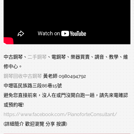
中古鋼琴、
二手鋼琴
、電鋼琴、樂器買賣、調音、教學、維
修中心。
鋼琴回收中古鋼琴
黃老師 0980494792
中壢區民族路三段86巷15號
避免您直接前來，沒人在或門沒開白跑一趟，請先來電確認
或預約喔!
https://www.facebook.com/PianoforteConsultant/
(詳細簡介 歡迎瀏覽 分享 按讚)