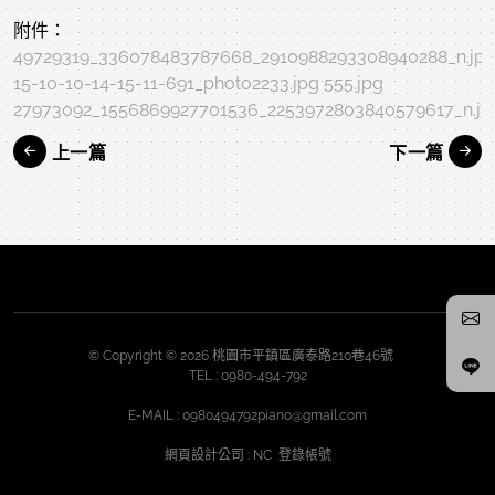
附件：
49729319_336078483787668_2910988293308940288_n.jp
15-10-10-14-15-11-691_photo2233.jpg
555.jpg
27973092_1556869927701536_2253972803840579617_n.jp
上一篇
下一篇
© Copyright © 2026 桃園市平鎮區廣泰路210巷46號
TEL :
0980-494-792
E-MAIL :
0980494792piano@gmail.com
網頁設計公司
: NC
登錄帳號