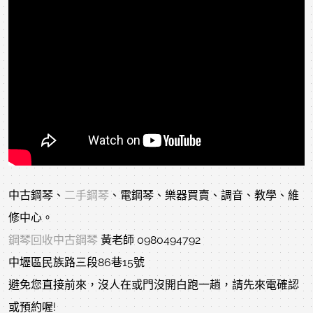
中古鋼琴、
二手鋼琴
、電鋼琴、樂器買賣、調音、教學、維
修中心。
鋼琴回收中古鋼琴
黃老師 0980494792
中壢區民族路三段86巷15號
避免您直接前來，沒人在或門沒開白跑一趟，請先來電確認
或預約喔!