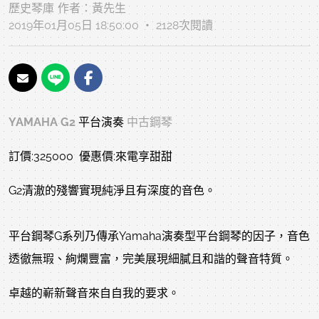
歷史琴庫
作者：
黃先生
2019年01月05日 18:50:00 ‧ 2128次閱讀
YAMAHA G2
平台演奏
中古鋼琴
訂價:325000 優惠價:來電享甜甜
G2清澈的殘響實現純淨且有深度的音色。
平台鋼琴G系列乃傳承Yamaha演奏型平台鋼琴
的因子，音色
透徹無瑕、絢爛豐富，完美展現細膩且和諧的聲音特質。
卓越的嶄新聲音來自自我的要求。