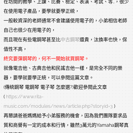
在坊間的教學、上課、比賽、檢定、表演、考試、等..，很少
在使用電子產品，要學就要學正統，
一般較資深的老師通常不會建議使用電子的，小弟相信老師
自己也很少在用電子的，
而且現在有些電鋼琴甚至比
中古鋼琴
還貴，汰換率也快，保
值性不高，
終究要彈鋼琴的，何不一開始就買鋼琴。
就像電吉他、古典吉他和民謠吉他一樣，是完全不同的樂
器，要學就要學正統，可以參閱這篇文章。
(傳統鋼琴 電鋼琴 電子琴 怎麼選?)歡迎參閱此文章
(
https://www.rita-
music.com/modules/news/article.php?storyid=3
)
再懇請爸爸媽媽給予小弟服務的機會，因為我們團隊要求品
質和商譽有一定的成本和行情，雖然3萬元的Yamaha鋼琴真