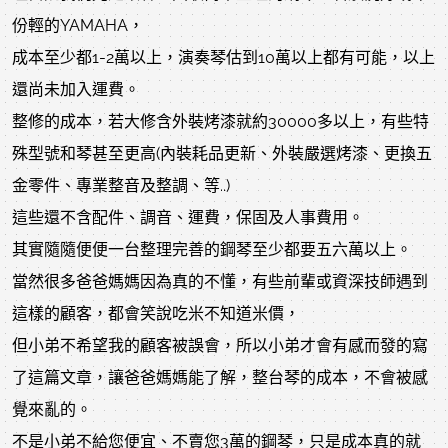
份輕的YAMAHA，
成本至少都1-2萬以上，演奏琴估到10萬以上都有可能，以上
還尚未加入運費。
整修的成本，若大修含外裝烤漆就約30000多以上，
有些特
殊型號和琴甚至更高
(內裝耗品更新、外裝嚴選烤漆、
更換五
金零件、
專業整音及整調、等..)
這些還不含配件、調音、運費，保固及人事費用。
其實隨隨便便一台整理完善的鋼琴至少都要五六萬以上。
當然很多爸爸媽媽因為真的不懂，有些前輩或資深技師遇到
這樣的顧客，都會笑說吃米不知道米價，
但小弟不希望我的顧客被誤會，所以小弟才會有感而發的寫
了這篇文章，讓爸爸媽媽能了解，整台琴的成本，不會被感
覺來亂的。
不是小弟不給您便宜、不賣您3萬的鋼琴，只是成本真的就