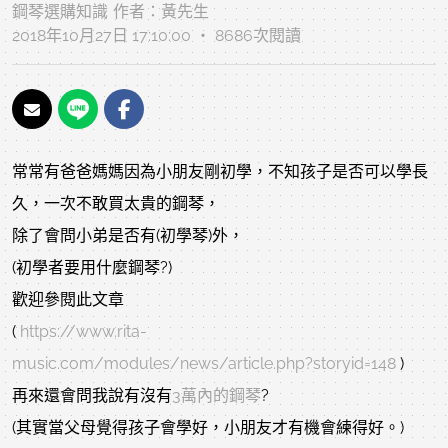
鋼琴選購知識
作者：
黃先生
2018年10月27日 17:10:00 ‧ 8686次閱讀
常常有爸爸媽媽因為小朋友剛初學，不知孩子是否可以學長
久，一次不敢買太貴的鋼琴，
除了會問小弟是否有(初學琴)外，
(初學者要用什麼鋼琴?)
歡迎參閱此文章
(
https://www.rita-
music.com/modules/news/article.php?storyid=148
)
再來還會問我說有沒有
3萬內的鋼琴
?
(其實當父母覺得孩子會學好，小朋友才有機會練得好。)