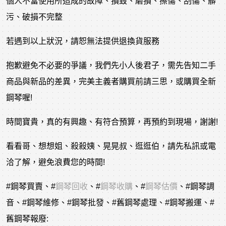
個人不當使用所造成的故障、損毀、磨損、擦傷、刮傷、髒
污、破損不完整
若遇到以上狀況，請恕無法提供退換貨服務
抱歉避免不必要的爭議，我們先小人後君子，需先告知二手
商品與新品的差異，完美主義者購買前請三思，或購買全新
鋼琴喔!
時間寶貴，真的有興趣、有符合預算，再預約到現場，謝謝!
看看哥、想想姐、殺殺姨、晃晃叔、逛逛伯，請先私訊或電
洽了解，避免浪費您的時間!
#鋼琴買賣
、
#
鋼琴回收
、
#
鋼琴收購
、
#
鋼琴估價
、
#鋼琴調
音
、
#鋼琴維修
、
#鋼琴批發
、
#舊鋼琴處理
、
#鋼琴搬運
、
#
舊鋼琴報廢
: