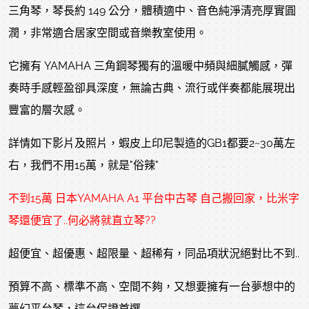
三角琴，琴長約 149 公分，體積適中、音色純淨清亮厚實圓
潤，非常適合居家空間或音樂教室使用。
它擁有 YAMAHA 三角鋼琴獨有的溫暖中頻與細膩觸感，彈
奏時手感輕盈卻具深度，無論古典、流行或伴奏都能展現出
豐富的層次感。
詳情如下影片及照片，蝦皮上印尼製造的GB1都要2~30萬左
右，我們不用15萬，就是"俗辣"
不到15萬 日本YAMAHA A1 平台中古琴 自己搬回家，比米字
琴還便宜了..何必將就直立琴??
超便宜、超優惠、超限量、超稀有，同品項狀況絕對比不到..
預算不高、標準不高、空間不夠，又想要擁有一台夢想中的
夢幻平台琴，這台保證首選..