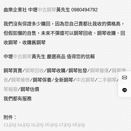
曲樂企業社 中壢
中古鋼琴
黃先生 0980494792
我們沒有保證多少購回，因為您自己賣都比我收的價格高，
但假如懶的自售，未來不彈還可以鋼琴回收、鋼琴收購、回
收鋼琴、收購舊鋼琴
中壢
中古鋼琴
黃先生 嚴選商品 值得您的信賴
鋼琴買賣/
鋼琴回收
/鋼琴收購/鋼琴批發/
鋼琴搬運
/
鋼琴調
音
/
鋼琴維修
/鋼琴保養/全新鋼琴/
中古鋼琴
/
二手鋼琴
/
鋼
琴報廢
/鋼琴估價
我們都有服務
附件：
13.jpg
14.jpg
15.jpg
16.jpg
17.jpg
18.jpg