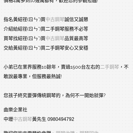
價格4萬多到10幾萬都有，歡迎您的參觀蒞臨!
指名黃紹荏(ㄖㄣˇ)買
中古鋼琴
誠信又誠懇
介紹給紹荏(ㄖㄣˇ)買二手鋼琴服務不必等
買琴找紹荏(ㄖㄣˇ)買
中古鋼琴
品質最高等
交給黃紹荏(ㄖㄣˇ)買二手鋼琴安心又安穩
小弟已在業界服務10餘年，賣過1500台左右的
二手鋼琴
，不
敢說最專業，但服務最熱誠!
您孩子終究要彈傳統鋼琴的，為何不一開始就彈?
曲樂企業社
中壢
中古鋼琴
黃先生 0980494792