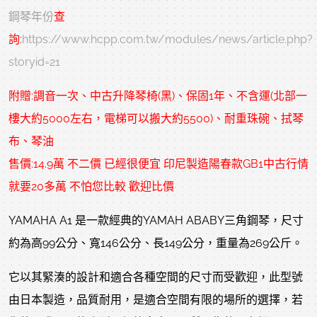
鋼琴年份
查
詢:
https://www.hcpp.com.tw/modules/news/article.php?
storyid=21
附贈:調音一次、中古升降琴椅(黑)、保固1年、不含運(北部一
樓大約5000左右，電梯可以搬大約5500)、耐重珠碗、拭琴
布、琴油
售價:14.9萬 不二價 已經很便宜 印尼製造陽春款GB1中古行情
就要20多萬 不怕您比較 歡迎比價
YAMAHA A1 是一款經典的YAMAH ABABY三角鋼琴，尺寸
約為高99公分、寬146公分、長149公分，重量為269公斤。
它以其緊湊的設計和適合各種空間的尺寸而受歡迎，
此型號
由日本製造，品質耐用，是適合空間有限的場所的選擇，
若