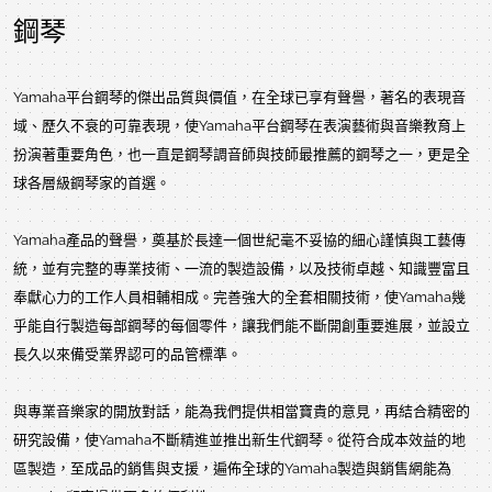
鋼琴
Yamaha平台鋼琴的傑出品質與價值，在全球已享有聲譽，著名的表現音
域、歷久不衰的可靠表現，使Yamaha平台鋼琴在表演藝術與音樂教育上
扮演著重要角色，也一直是鋼琴調音師與技師最推薦的鋼琴之一，更是全
球各層級鋼琴家的首選。
Yamaha產品的聲譽，奠基於長達一個世紀毫不妥協的細心謹慎與工藝傳
統，並有完整的專業技術、一流的製造設備，以及技術卓越、知識豐富且
奉獻心力的工作人員相輔相成。完善強大的全套相關技術，使Yamaha幾
乎能自行製造每部鋼琴的每個零件，讓我們能不斷開創重要進展，並設立
長久以來備受業界認可的品管標準。
與專業音樂家的開放對話，能為我們提供相當寶貴的意見，再結合精密的
研究設備，使Yamaha不斷精進並推出新生代鋼琴。從符合成本效益的地
區製造，至成品的銷售與支援，遍佈全球的Yamaha製造與銷售網能為