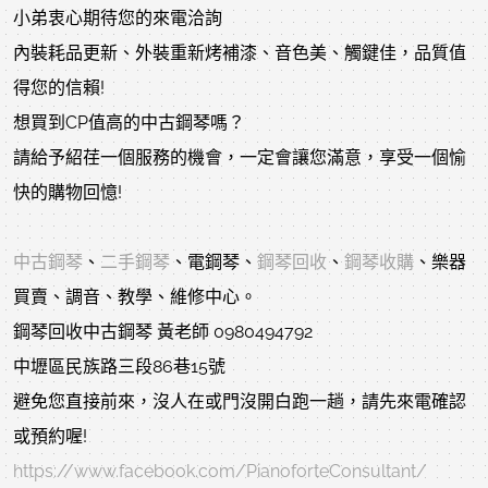
小弟衷心期待您的來電洽詢
內裝耗品更新、外裝重新烤補漆、音色美、觸鍵佳，品質值
得您的信賴!
想買到CP值高的中古鋼琴嗎？
請給予紹荏一個服務的機會，一定會讓您滿意，享受一個愉
快的購物回憶!
中古鋼琴
、
二手鋼琴
、電鋼琴、
鋼琴回收
、
鋼琴收購
、樂器
買賣、調音、教學、維修中心。
鋼琴回收中古鋼琴 黃老師 0980494792
中壢區民族路三段86巷15號
避免您直接前來，沒人在或門沒開白跑一趟，請先來電確認
或預約喔!
https://www.facebook.com/PianoforteConsultant/