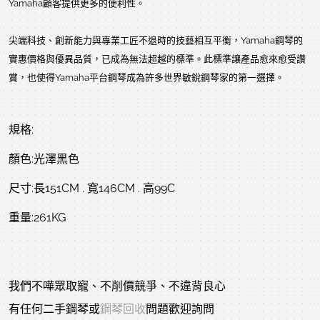
Yamaha顧客提供更多的便利性。
尖端科技、創新能力與專業工匠不退時的技藝相互平衡，Yamaha鋼琴的
實惠價格與優異品質，已成為無法超越的標準。此標準讓產品愈來愈受讚
賞，也使得Yamaha平台鋼琴成為許多世界敏銳鋼琴家的第一選擇。
規格:
顏色:光澤黑色
尺寸:長151CM . 寬146CM . 高99C
重量:261KG
我們不嘩眾取寵、不削價競爭、不違背良心
有任何二手鋼琴或
鋼琴回收
問題歡迎詢問