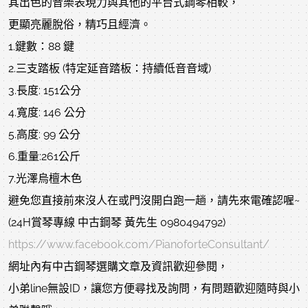
其出色的音樂表現力與其他的平台式鋼琴相較，
更顯亮麗脫俗，精巧且經濟。
1.鍵數：88 鍵
2.三支踏板 (特定延音踏板：持續低音音域)
3.長度: 151公分
4.寬度: 146 公分
5.高度: 99 公分
6.重量:261公斤
7.光澤烏檀木色
避免您直接前來沒人在或門沒開白跑一趟，請先來電確認喔~
(24H賞琴專線 中古鋼琴 黃先生 0980494792)
https://www.facebook.com/PianoforteConsultant/
網址內有中古鋼琴選購文章及資訊歡迎參閱，
小弟line無設ID，讓您方便尋找及詢問，有問題歡迎隨時與小