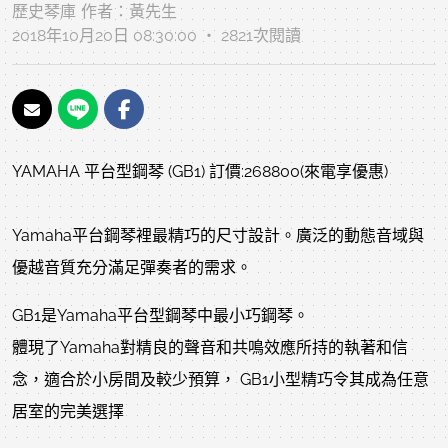
歷史琴庫
作者：
黃先生
2018年10月20日 08:30:00 ‧ 2821次閱讀
YAMAHA 平台型鋼琴 (GB1) 訂價:268800(來電享優惠)
Yamaha平台鋼琴裡最精巧的尺寸設計。廣泛的動態音域與
優越音質充分滿足彈奏者的需求。
GB1是Yamaha平台型鋼琴中最小巧鋼琴。
體現了Yamaha對精良的聲音和共鳴效應所持的執著和信
念，適合於小房間及較少預算， GB1小型精巧令
其成為任意
居室的完美選擇