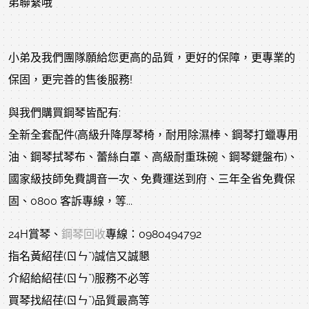
弟聯繫哦
小弟及我們團隊願給您更高的品質，更好的保障，更專業的
保固，更完善的售後服務!
與我們購買鋼琴皆配有:
全新全套配件(高級升降厚琴椅，耐用除濕棒、鋼琴打蠟專用
油、鋼琴拭琴布、蕾絲白罩、高級耐重珠碗、鋼琴鍵盤布)、
國家級技師免費調音一次、免費運送到府、三年全省免費保
固、0800 客訴專線，等...
24H賞琴、
鋼琴回收
專線：0980494792
指名黃紹荏(ㄖㄣˇ)誠信又誠懇
介紹給紹荏(ㄖㄣˇ)服務不必等
買琴找紹荏(ㄖㄣˇ)品質最高等