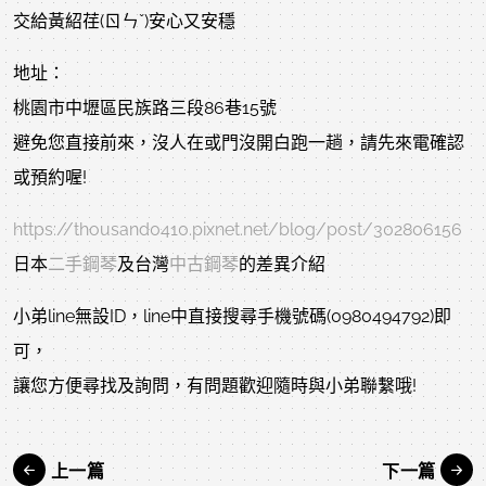
交給黃紹荏(ㄖㄣˇ)安心又安穩
地址：
桃園市中壢區民族路三段86巷15號
避免您直接前來，沒人在或門沒開白跑一趟，請先來電確認
或預約喔!
https://thousand0410.pixnet.net/blog/post/302806156
日本
二手鋼琴
及台灣
中古鋼琴
的差異介紹
小弟line無設ID，line中直接搜尋手機號碼(0980494792)即
可，
讓您方便尋找及詢問，有問題歡迎隨時與小弟聯繫哦!
上一篇
下一篇