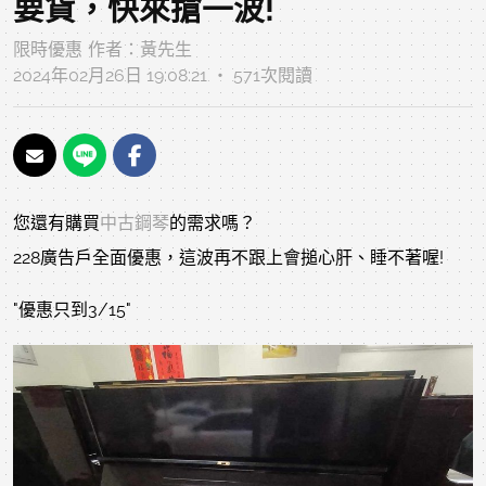
要貨，快來搶一波!
限時優惠
作者：
黃先生
2024年02月26日 19:08:21 ‧ 571次閱讀
您還有購買
中古鋼琴
的需求嗎？
228廣告戶全面優惠，這波再不跟上會搥心肝、睡不著喔!
"優惠只到3/15"