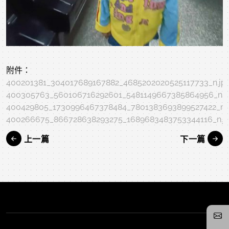
附件：
400201381_304017689167882_4685202020525117733_n.jp
400305763_560106716292601_5481149667385864956_n.j
400429805_1730996467378484_7801383693899527422_n.
400266675_866728638293275_1689683483753344116_n.j
上一篇
下一篇