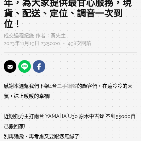
年，為大家提供最甘心服務，現
貨、配送、定位、調音一次到
位！
成交過程紀錄
作者：
黃先生
2023年11月19日 23:50:00 ‧ 498次閱讀
感謝本週幫我們下架4台
二手鋼琴
的顧客們，在這冷冷的天
氣，送上暖暖的幸福!
近期強力主打兩台 YAMAHA U30 原木中古琴 不到55000自
己搬回家!
別再猶豫、再考慮又要跟您無緣了!