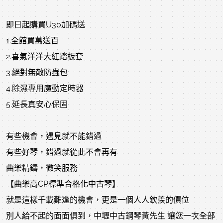
即日起購買U30加碼送
1.全館買萬送百
2.喜氣洋洋大紅踏板套
3.絕對無敵防蟲包
4.除濕專用魔動定時器
5.延長真安心保固
有些機會，遇見就不能錯過
有些好琴，錯過就從此不會再有
曲樂精鑄，微笑服務 
【曲樂高CP標準合格化中古琴】 
就是這樣千載難逢的機會，更是一個人人欽羨的價位
別人給不起的面面俱到，中壢中古鋼琴黃先生 讓您一次全部