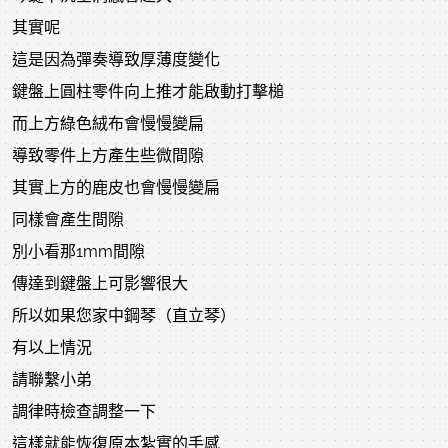
其實呢
這是因為彈奏導致厚薄度變化
鍵盤上圓柱零件向上推才能啟動打擊槌
而上方綠色絨布會慢慢變扁
導致零件上方產生些微間隙
其實上方的鹿皮也會慢慢變扁
同樣會產生間隙
別小看那1mm間隙
傳達到鍵盤上可影響很大
所以如果您家中鋼琴（直立琴）
有以上情況
請聯繫小弟
調律時檢查調整一下
這樣就能恢復原本紮實的手感