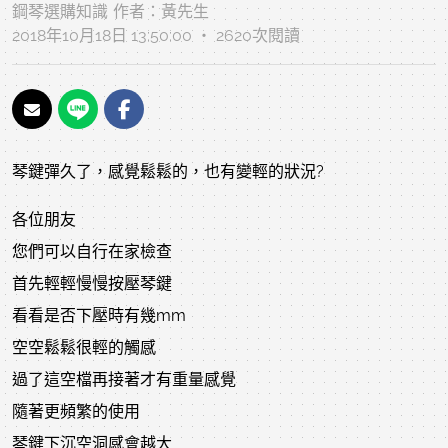
鋼琴選購知識
作者：
黃先生
2018年10月18日 13:50:00 ‧ 2620次閱讀
琴鍵彈久了，感覺鬆鬆的，也有變輕的狀況?
各位朋友
您們可以自行在家檢查
首先輕輕慢慢按壓琴鍵
看看是否下壓時有幾mm
空空鬆鬆很輕的觸感
過了這空檔再接著才有重量感覺
隨著更頻繁的使用
琴鍵下沉空洞感會越大