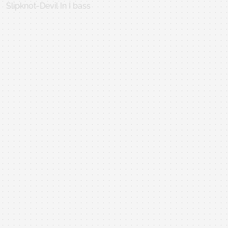
Slipknot-Devil In I bass
2018年10月12日 14:00:00
Bass Cover by 中古鋼琴 黃先生(紹荏)