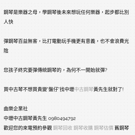
鋼琴是樂器之母，學鋼琴後未來想玩任何樂器，起步都比別
人快
彈鋼琴百益無害，比打電動玩手機更有意義，也不會浪費光
陰
您孩子終究要彈傳統鋼琴的，為何不一開始就彈?
買中古琴不想買貴變"盤仔"找中壢
中古鋼琴
黃先生就對了!
曲樂企業社
中壢中古鋼琴黃先生 0980494792
歡迎您的來電預約參觀
鋼琴回收
鋼琴收購
鋼琴估價
舊鋼琴