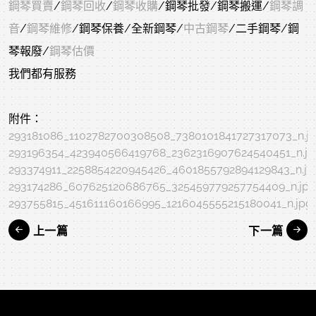
鋼琴買賣
/
鋼琴回收
/
鋼琴收購
/鋼琴批發/鋼琴搬運/
鋼琴調
音
/
鋼琴維修
/鋼琴保養/全新鋼琴/
中古鋼琴
/二手鋼琴/鋼
琴報廢/
鋼琴估價
我們都有服務
附件：
293181086_1102782700308508_7380101841727317073_n.j
293196354_423940566419768_2362316907624540451_n.jp
293374911_2258854220945426_4601855792894129843_n.jp
293174286_607625120686765_325459779257754409_n.jpg
293755815_451611160166995_1216045555215180041_n.jpg
上一篇
下一篇