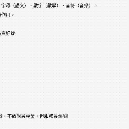
：字母（語文）、數字（數學）、音符（音樂）。
要作用。
品賣好琴
鋼琴，不敢說最專業，但服務最熱誠!