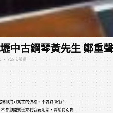
中壢中古鋼琴黃先生 鄭重
00 ‧ 808次閱讀
您買到實在的價格、不會變"盤仔"..
不會您開賓士來我就要削您，賣您特別貴..