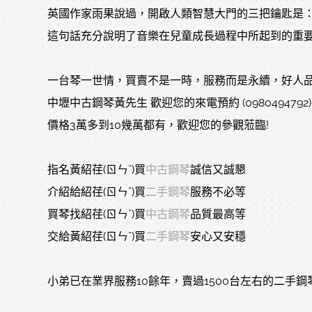
英國作家雨果說過，開啟人類智慧大門的三把鑰匙是
這句話充分說明了音樂在兒童成長過程中所起到的重
一台琴一世情，買賣不是一時，服務而是永續，好人
中壢中古鋼琴黃先生 歡迎您的來電預約 (0980494792)
價格3萬多到10幾萬都有，歡迎您的參觀蒞臨!
指名黃紹荏(ㄖㄣˇ)買
中古鋼琴
誠信又誠懇
介紹給紹荏(ㄖㄣˇ)買
二手鋼琴
服務不必等
買琴找紹荏(ㄖㄣˇ)買
中古鋼琴
品質最高等
交給黃紹荏(ㄖㄣˇ)買
二手鋼琴
安心又安穩
小弟已在業界服務10餘年，賣過1500台左右的二手