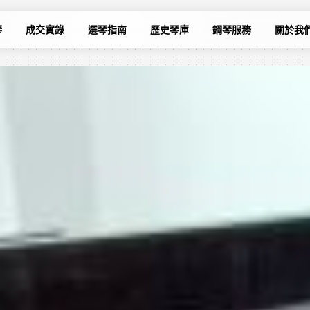
琴
成交實錄
選琴指南
歷史琴庫
鋼琴服務
關於我