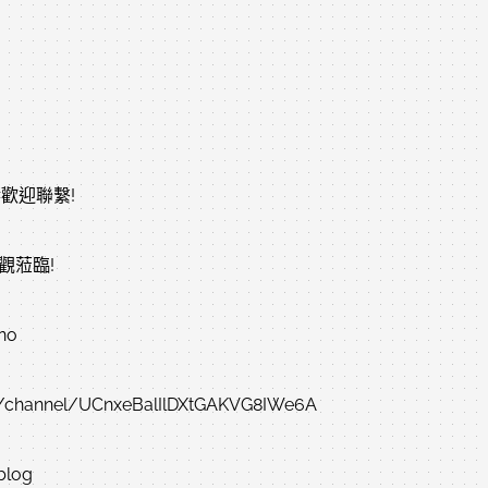
歡迎聯繫!
觀蒞臨!
no
annel/UCnxeBalIlDXtGAKVG8IWe6A
blog