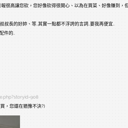
報很高讓您砍，您好像砍得很開心、以為在買菜、好像賺到，但其
叔長的好帥、等..其實一點都不浮誇的言詞..要我再便宜..
件的..
e.php?storyid=908
買，您還在猶豫不決?)