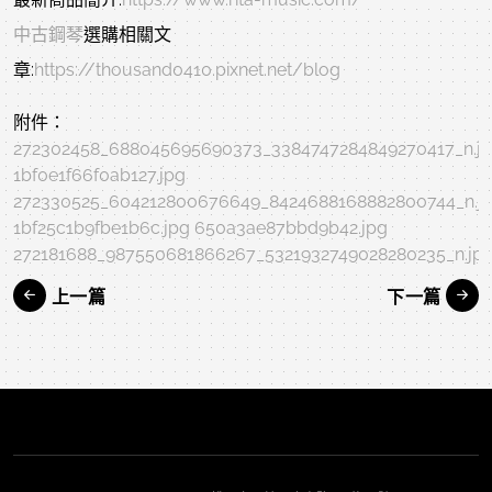
中古鋼琴
選購相關文
章:
https://thousand0410.pixnet.net/blog
附件：
272302458_688045695690373_3384747284849270417_n.j
1bf0e1f66f0ab127.jpg
272330525_604212800676649_8424688168882800744_n.j
1bf25c1b9fbe1b6c.jpg
650a3ae87bbd9b42.jpg
272181688_987550681866267_5321932749028280235_n.jp
上一篇
下一篇