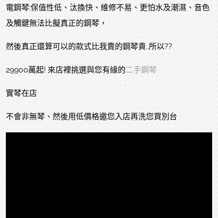
電鋼琴:保值性低、汰換快、維修不易、更怕水及潮濕、音色
及觸鍵無法比擬真正的鋼琴，
然後真正還算可以的款式比我賣的鋼琴貴..所以??
29900萬起! 來店裡挑選與您有緣的
二手鋼琴
實琴在店
不會非無琴、然後用低價格邀您入店再洗您買別台