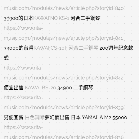
music.com/modules/news/article.php?storyid=840
39900的日本
KAWAI NO.KS-1
河合二手鋼琴
https://www.rita-
music.com/modules/news/article.php?storyid=841
33000的台灣
KAWAI CS-10T 河合二手鋼琴
200週年紀念款
式
https://www.rita-
music.com/modules/news/article.php?storyid=842
便宜出售
KAWAI BS-20
34900 二手鋼琴
https://www.rita-
music.com/modules/news/article.php?storyid=839
另便宜賣
白色鋼琴
夢幻價出售 日本 YAMAHA M2 55000
https://www.rita-
music.com/modules/news/article.php?storyid=836