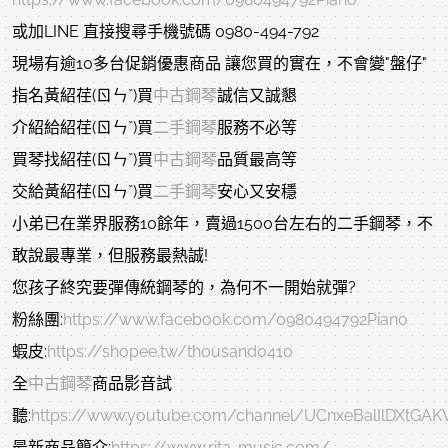
或加LINE 直接搜尋手機號碼 0980-494-792
現場有逾10多台促銷優惠商品 讓您買的實在，不會變"盤仔"
指名黃紹荏(ㄖㄣˇ)買
中古鋼琴
誠信又誠懇
介紹給紹荏(ㄖㄣˇ)買
二手鋼琴
服務不必等
買琴找紹荏(ㄖㄣˇ)買
中古鋼琴
品質最高等
交給黃紹荏(ㄖㄣˇ)買
二手鋼琴
安心又安穩
小弟已在業界服務10餘年，賣過1500台左右的二手鋼琴，不
敢說最專業，但服務最熱誠!
您孩子終究要彈傳統鋼琴的，為何不一開始就彈?
粉絲團:
https://www.facebook.com/0980494792Piano
蝦皮:
https://shopee.tw/thousand0410
全
中古鋼琴
商品影音試
聽:
https://www.youtube.com/channel/UCnxeBalIlDXtGA
最新商品簡介:
https://www.rita-music.com/