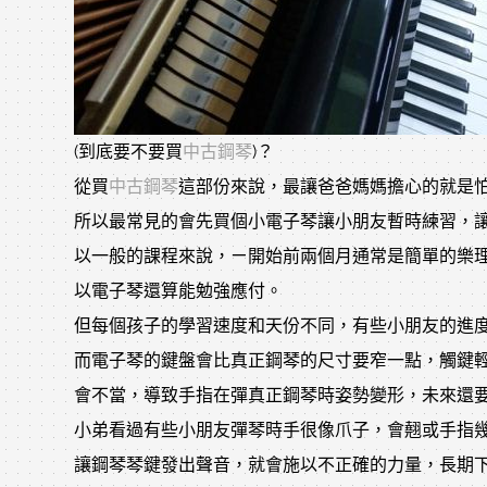
(到底要不要買
中古鋼琴
)？
從買
中古鋼琴
這部份來說，最讓爸爸媽媽擔心的就是
所以最常見的會先買個小電子琴讓小朋友暫時練習，
以一般的課程來說，ㄧ開始前兩個月通常是簡單的樂
以電子琴還算能勉強應付。
但每個孩子的學習速度和天份不同，有些小朋友的進
而電子琴的鍵盤會比真正鋼琴的尺寸要窄一點，觸鍵
會不當，導致手指在彈真正鋼琴時姿勢變形，未來還
小弟看過有些小朋友彈琴時手很像爪子，會翹或手指
讓鋼琴琴鍵發出聲音，就會施以不正確的力量，長期