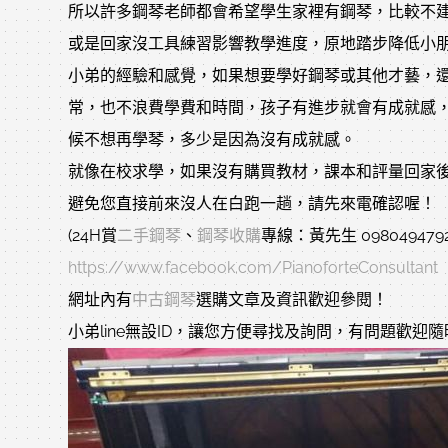
所以許多鋼琴老師都會希望學生家裡有鋼琴，比較不
或是回家沒工具練習影響教學進度，原地踏步降低小
小弟的經驗和感覺，如果想要學好鋼琴或其他才藝，
常，也不浪費學費和時間，孩子有進步就會有成就感
候不想再學琴，多少是因為沒有成就感。
就像在校求學，如果沒有購買教材，課本和評量回家後
避免您直接前來沒人在白跑一趟，請先來電確認喔！
(24H賞
二手鋼琴
、
鋼琴收購
專線：黃先生 0980494792
https://www.facebook.com/PianoforteConsultant
網址內有
中古鋼琴
選購文章及資訊歡迎參閱！
小弟line無設ID，讓您方便尋找及詢問，有問題歡迎