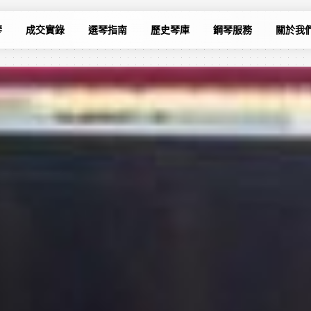
琴
成交實錄
選琴指南
歷史琴庫
鋼琴服務
關於我